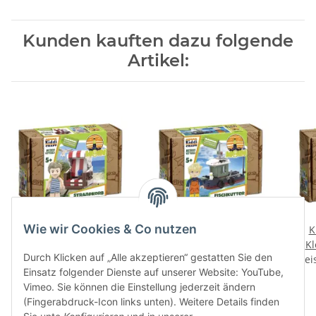
Kunden kauften dazu folgende
Artikel:
Wie wir Cookies & Co nutzen
Kiddicraft KC1303
Kiddicraft KC1304
K
Strandkorb
Fischkutter
Kl
Durch Klicken auf „Alle akzeptieren“ gestatten Sie den
Preise nach Anmeldung
Preise nach Anmeldung
Prei
Einsatz folgender Dienste auf unserer Website: YouTube,
sichtbar
sichtbar
Vimeo. Sie können die Einstellung jederzeit ändern
(Fingerabdruck-Icon links unten). Weitere Details finden