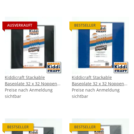
AUSVERKAUFT
BESTSELLER
Kiddicraft Stackable
Kiddicraft Stackable
Baseplate 32 x 32 Noppen
Baseplate 32 x 32 Noppen
(25,5 x 25,5cm) Schwarz
Preise nach Anmeldung
(25,5 x 25,5cm) Blau
Preise nach Anmeldung
sichtbar
sichtbar
BESTSELLER
BESTSELLER