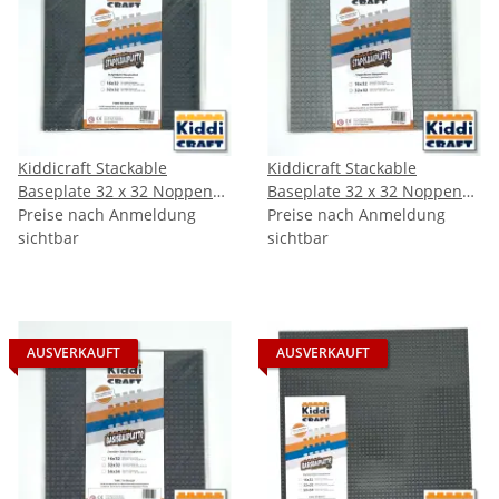
Kiddicraft Stackable
Kiddicraft Stackable
Baseplate 32 x 32 Noppen
Baseplate 32 x 32 Noppen
(25,5 x 25,5cm) Dunkelgrau
Preise nach Anmeldung
(25,5 x 25,5cm) Hellgrau
Preise nach Anmeldung
sichtbar
sichtbar
AUSVERKAUFT
AUSVERKAUFT