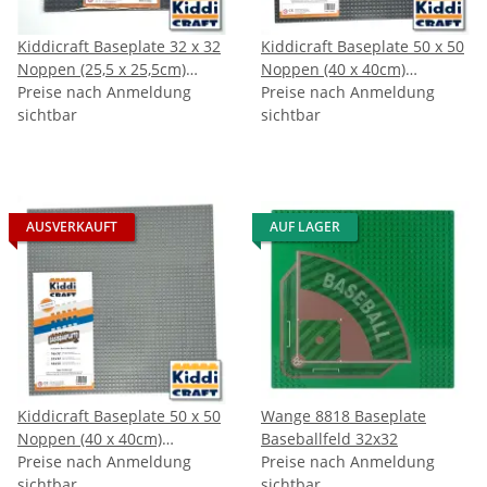
Kiddicraft Baseplate 32 x 32
Kiddicraft Baseplate 50 x 50
Noppen (25,5 x 25,5cm)
Noppen (40 x 40cm)
Dunkelgrau
Preise nach Anmeldung
Dunkelgrau
Preise nach Anmeldung
sichtbar
sichtbar
AUSVERKAUFT
AUF LAGER
Kiddicraft Baseplate 50 x 50
Wange 8818 Baseplate
Noppen (40 x 40cm)
Baseballfeld 32x32
Hellgrau
Preise nach Anmeldung
Preise nach Anmeldung
sichtbar
sichtbar