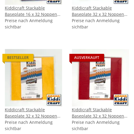
Kiddicraft Stackable
Kiddicraft Stackable
Baseplate 16 x 32 Noppen
Baseplate 32 x 32 Noppen
(12,7 x 25,5cm) Blau
Preise nach Anmeldung
(25,5 x 25,5cm) Braun
Preise nach Anmeldung
sichtbar
sichtbar
BESTSELLER
AUSVERKAUFT
Kiddicraft Stackable
Kiddicraft Stackable
Baseplate 32 x 32 Noppen
Baseplate 32 x 32 Noppen
(25,5 x 25,5cm) Gelb
Preise nach Anmeldung
(25,5 x 25,5cm) Rot
Preise nach Anmeldung
sichtbar
sichtbar