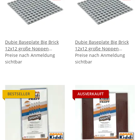
Dubie Baseplate Big Brick
Dubie Baseplate Big Brick
12x12 große Noppen
12x12 große Noppen
Dunkelgrau
Preise nach Anmeldung
Hellgrau
Preise nach Anmeldung
sichtbar
sichtbar
BESTSELLER
AUSVERKAUFT