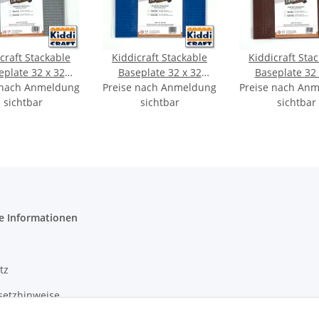
craft Stackable
Kiddicraft Stackable
Kiddicraft Sta
eplate 32 x 32
Baseplate 32 x 32
Baseplate 32 
 nach Anmeldung
 (25,5 x 25,5cm)
Preise nach Anmeldung
Noppen (25,5 x 25,5cm)
Preise nach An
Noppen (25,5 x 
Hellgrau
sichtbar
sichtbar
Blau
sichtbar
Braun
e Informationen
tz
setzhinweise