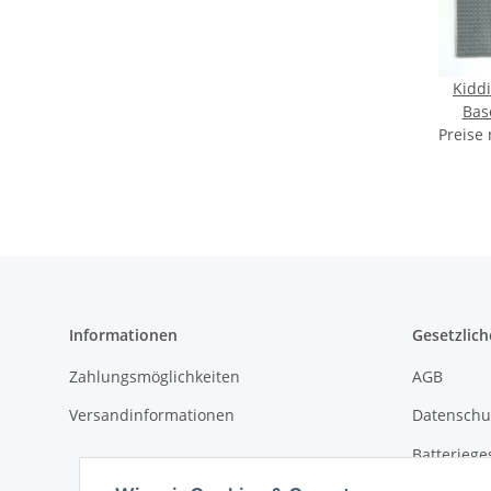
Kiddi
Bas
Preise
Noppen
Informationen
Gesetzlich
Zahlungsmöglichkeiten
AGB
Versandinformationen
Datenschu
Batteriege