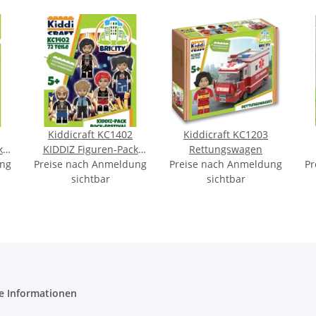
Kiddicraft KC1402
Kiddicraft KC1203
k
KIDDIZ Figuren-Pack
Rettungswagen
ung
Preise nach Anmeldung
Rock Festival
Preise nach Anmeldung
Pr
sichtbar
sichtbar
e Informationen