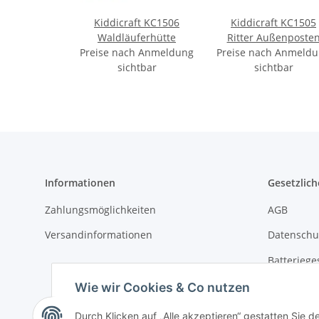
Kiddicraft KC1506
Kiddicraft KC1505
Waldläuferhütte
Ritter Außenposte
Preise nach Anmeldung
Preise nach Anmeld
sichtbar
sichtbar
Informationen
Gesetzlich
Zahlungsmöglichkeiten
AGB
Versandinformationen
Datenschu
Batteriege
Sitemap
Wie wir Cookies & Co nutzen
Impressu
Durch Klicken auf „Alle akzeptieren“ gestatten Sie d