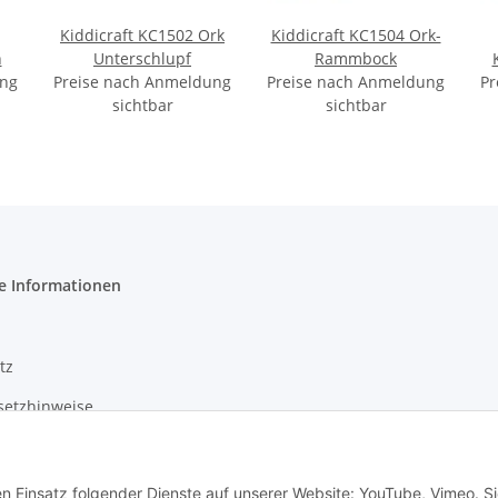
Kiddicraft KC1502 Ork
Kiddicraft KC1504 Ork-
n
Unterschlupf
Rammbock
ung
Preise nach Anmeldung
Preise nach Anmeldung
Pr
sichtbar
sichtbar
e Informationen
tz
setzhinweise
m
en Einsatz folgender Dienste auf unserer Website: YouTube, Vimeo. S