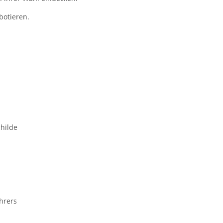
botieren.
hilde
hrers