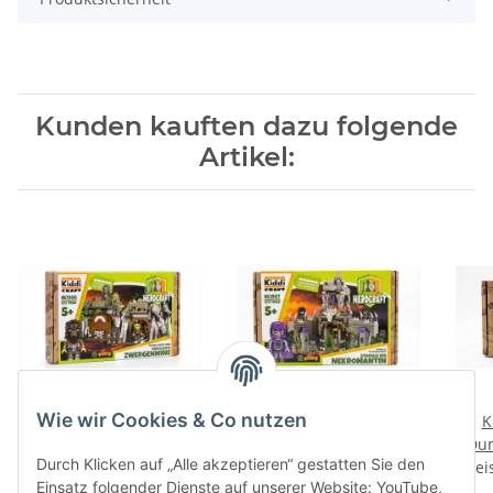
Kunden kauften dazu folgende
Artikel:
Wie wir Cookies & Co nutzen
Kiddicraft KC1508
Kiddicraft KC1507
K
Verfluchte Zwergenmine
Zitadelle der
Dun
Durch Klicken auf „Alle akzeptieren“ gestatten Sie den
Preise nach Anmeldung
Preise nach Anmeldung
Nekromantin
Prei
Einsatz folgender Dienste auf unserer Website: YouTube,
sichtbar
sichtbar