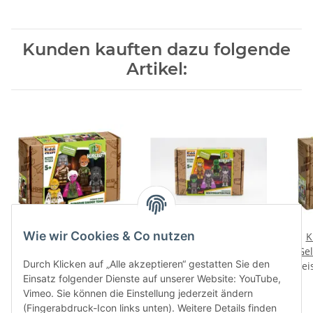
Kunden kauften dazu folgende
Artikel:
Wie wir Cookies & Co nutzen
Kiddicraft KC1419 Kiddiz
Kiddicraft KC1420 Kiddiz
K
Figuren-Pack: Dungeon
Figuren-Pack:
Ge
Durch Klicken auf „Alle akzeptieren“ gestatten Sie den
Preise nach Anmeldung
Raider
Preise nach Anmeldung
Nekromanten
Prei
Einsatz folgender Dienste auf unserer Website: YouTube,
sichtbar
sichtbar
Vimeo. Sie können die Einstellung jederzeit ändern
(Fingerabdruck-Icon links unten). Weitere Details finden