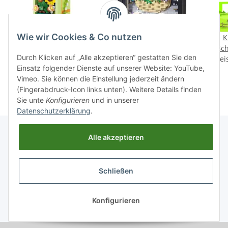
Wie wir Cookies & Co nutzen
LOZ 1933
LOZ 1905 Bilderrahmen:
K
Schmuckkästchen mit
3 D-Bild
Sch
Durch Klicken auf „Alle akzeptieren“ gestatten Sie den
Preise nach Anmeldung
Sonnenblumen
Preise nach Anmeldung
Sonnenblumenkorb
Prei
Einsatz folgender Dienste auf unserer Website: YouTube,
sichtbar
sichtbar
Vimeo. Sie können die Einstellung jederzeit ändern
(Fingerabdruck-Icon links unten). Weitere Details finden
Sie unte
Konfigurieren
und in unserer
Datenschutzerklärung
.
Alle akzeptieren
Informationen
Schließen
Gesetzliche Informationen
Konfigurieren
* Alle Preise zzgl. gesetzlicher USt., zzgl.
Versand