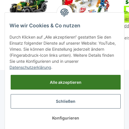
Wie wir Cookies & Co nutzen
Sembo 8201 Classic Car
Gudi 8725 Transform
Kidd
Oldtimer grün Pull back
Mecha-Dino
Durch Klicken auf „Alle akzeptieren“ gestatten Sie den
Preise nach Anmeldung
Preise nach Anmeldung
Ankylosaurus
Prei
Einsatz folgender Dienste auf unserer Website: YouTube,
sichtbar
sichtbar
Vimeo. Sie können die Einstellung jederzeit ändern
(Fingerabdruck-Icon links unten). Weitere Details finden
Sie unte
Konfigurieren
und in unserer
Datenschutzerklärung
.
Alle akzeptieren
Informationen
Schließen
Gesetzliche Informationen
Konfigurieren
* Alle Preise zzgl. gesetzlicher USt., zzgl.
Versand