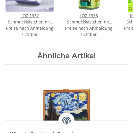
LOZ 1932
LOZ 1933
K
Schmuckkästchen mit
Schmuckkästchen mit
Sch
Preise nach Anmeldung
Sonnenblumen &
Preise nach Anmeldung
Sonnenblumen
Prei
Schmetterling
sichtbar
sichtbar
Ähnliche Artikel